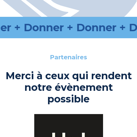
r +
Donner +
Donner +
Do
Partenaires
Merci à ceux qui rendent
notre évènement
possible